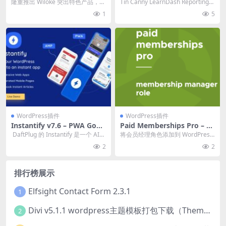
Products for Elementor v.
rting v5.1.1 插件下载
隆重推出 Wiloke 突出特色产品，这
Tin Canny LearnDash Reporting插
1.0.1 特色产品Elementor插
是一款终极 Elementor 插件，旨...
件为 LearnDa...
1
5
件下载
WordPress插件
WordPress插件
Instantify v7.6 – PWA Goog
Paid Memberships Pro – M
le AMP Facebook IA for W
embership Manager Role
DaftPlug 的 Instantify 是一个 AIO
将会员经理角色添加到 WordPress
ordPress 谷歌AMP+FBIA插
0.3.2
插件，它结合了 P...
以访问 PMPro 设置和报告 官方链...
2
2
件下载
排行榜展示
Elfsight Contact Form 2.3.1
1
Divi v5.1.1 wordpress主题模板打包下载（Theme + Builder+ Extra Theme + Templates + Layouts + PSD）
2