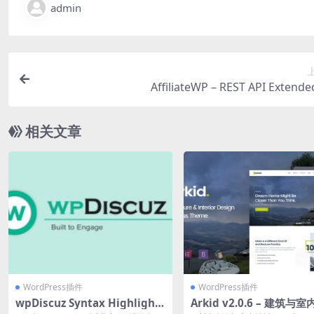
admin
AffiliateWP – REST API Extende
相关文章
WordPress插件
WordPress插件
wpDiscuz Syntax Highlight
Arkid v2.0.6 – 建筑与