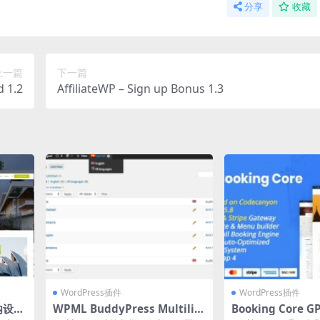
分享
收藏
上一篇
下一篇
d 1.2
AffiliateWP – Sign up Bonus 1.3
WordPress插件
WordPress插件
室内设计
WPML BuddyPress Multilin
Booking Core GPL