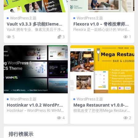
WordPress主题
WordPress主题
Vault v3.3.3 多功能Element
Flexora v1.0 – 脊椎按摩师和
or WordPress主题破解版下
物理治疗师 WordPress 主题
Vault 拥有专业、像素完美且干净的
Flexora 是一款精心设计的 WordPr
载
下载
现代布局，几乎适用于您需要的任
ess 主题，专为按摩治疗师、脊椎...
5
3
1
何网站： 小...
WordPress主题
WordPress主题
Hostinkar v1.0.2 WordPres
Mega Restaurant v1.0.0-餐
s 和 WHMCS 主题下载
厅管理系统PHP源码下载
Hostinkar – WordPress 和 WHMC
彻底改变了您使用Mega Restauran
S 主题是一款现代化的高...
t管理餐厅的方式，Mega Rest...
4
2
排行榜展示