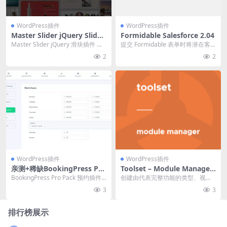
WordPress插件
WordPress插件
Master Slider jQuery Slider
Formidable Salesforce 2.04
Plugin with Visual Builder
Master Slider jQuery 滑块插件 是
提交 Formidable 表单时将潜在客
v.2.85.12 源码下载
一款高级图像和内容滑块，具...
户添加到您的 Salesforce 帐...
2
2
WordPress插件
WordPress插件
亲测+稀缺BookingPress Pro
Toolset – Module Manager
Pack 5.5.1 预约插件下载
1.8.6
BookingPress Pro Pack 预约插件
创建由代表完整功能的类型、视图
破解版简介&下载 B...
和表单部分组成的可重用模块 官方
3
3
链接：点此查看产品...
排行榜展示