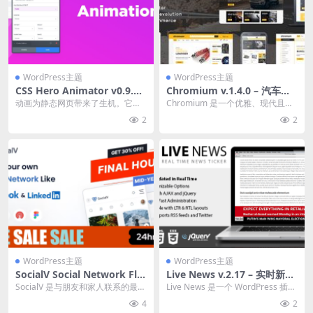
WordPress主题
WordPress主题
CSS Hero Animator v0.9.2
Chromium v.1.4.0 – 汽车零
插件下载
件配件商店WordPress Woo
动画为静态网页带来了生机。它们
Chromium 是一个优雅、现代且功
主题下载
营造出一种氛围——嬉戏、神秘或
能强大的汽车 WordPress 主题，
2
2
热情。它们在用户操作...
主...
WordPress主题
WordPress主题
SocialV Social Network Flu
Live News v.2.17 – 实时新闻
tter App with BuddyPress
行情插件免费下载
SocialV 是与朋友和家人联系的最佳
Live News 是一个 WordPress 插
(WordPress) Backend v7.0.
方式。通过 SocialV，您可以轻松
件，其灵感来自广播电视台用来
4
2
0 带有 BuddyPress (WordPr
分...
传...