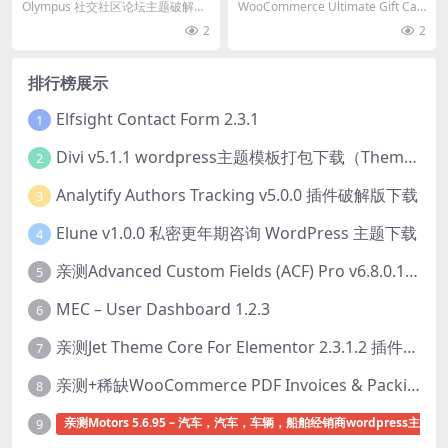
区论坛主题破解版免费下载
te Gift Card v2.9.6 WooCo
Olympus 社交社区论坛主题破解版
WooCommerce Ultimate Gift Car
mmerce 礼券插件下载
简介&下载 Olympus 破解版...
d插件破解版简介&am...
2
2
排行榜展示
Elfsight Contact Form 2.3.1
1
Divi v5.1.1 wordpress主题模板打包下载（Theme + Builder+ Extra Theme + Templates + Layouts + PSD）
2
Analytify Authors Tracking v5.0.0 插件破解版下载
3
Elune v1.0.0 私密更年期咨询 WordPress 主题下载
4
亲测Advanced Custom Fields (ACF) Pro v6.8.0.1 + Advanced Custom Fields: Extended PRO v0.9.2.3 | 网站开发自定义字段插件下载
5
MEC – User Dashboard 1.2.3
6
亲测Jet Theme Core For Elementor 2.3.1.2 插件下载
7
亲测+稀缺WooCommerce PDF Invoices & Packing Slips Professional v2.20.0 + Templates v2.25.1 [by WpOverNight] WooCommerce PDF 发票和装箱单插件下载
8
亲测Motors 5.6.95 – 汽车，汽车，车辆，船舶经销商wordpress主题下
9