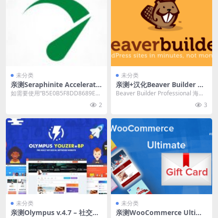
未分类
未分类
亲测Seraphinite Accelerato
亲测+汉化Beaver Builder Pr
r Premium v2.29.1 网站加速
ofessional（核心） v2.10.1.
如需要使用“B5E0B5F8DD8689E6
Beaver Builder Professional 海狸
插件下载
4 + Theme v1.7.19.2 海狸可
ACA49DD6E6E1A930”激...
可视化网页构建器插件...
2
3
视化网页构建器插件下载+汉
化
未分类
未分类
亲测Olympus v.4.7 – 社交社
亲测WooCommerce Ultima