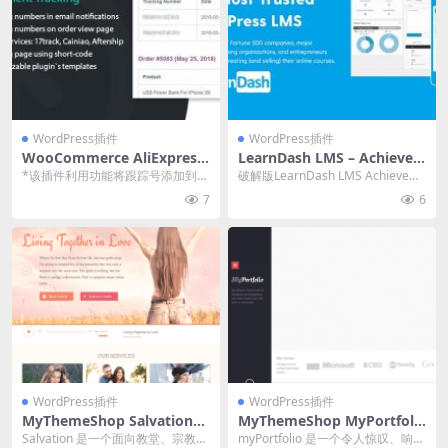
WordPress插件
WordPress插件
WooCommerce AliExpress
LearnDash LMS – Achieve
Shipment Tracking v1.1.11
ments 2.0.4 插件下载
*该插件利用功能将跟踪号添加到
破解版LearnDash LMS Achievem
速卖通物流追踪信息同步插件
WooCommerce 订单，使用特殊跟
ents附加组件下载 官方链接...
7
6
下载
踪服务跟...
WordPress插件
WordPress插件
MyThemeShop Salvation
MyThemeShop MyPortfoli
WordPress Theme 1.2.11
o WordPress Theme 1.3.9
Salvation 是一个面向教堂、宗教和
myPortfolio 是一个令人惊叹、响应