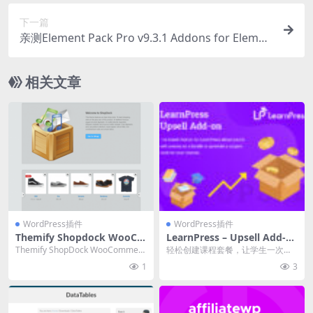
下一篇
亲测Element Pack Pro v9.3.1 Addons for Elemen
tor Elementor设计元素小部件插件破解版下载
相关文章
WordPress插件
WordPress插件
Themify Shopdock WooCo
LearnPress – Upsell Add-o
mmerce Theme 5.6.0 主题
n for LearnPress 4.0.8 拓展
Themify ShopDock WooCommerc
轻松创建课程套餐，让学生一次性
下载
插件下载
e Theme Nulle...
购买多门课程。 通过提供折扣套餐
1
3
优化定价策略，使课...