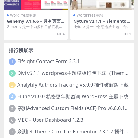
WordPress主题
WordPress主题
Genemy v.1.6.6 – 具有页面
Nyture v2.1.1 – Elementor
生成器创意多概念登陆页主题
WooCommerce 家具主题下
Genemy 是一个为多种目的而构建
Nyture 是一个创意拖放主题，专为
下载
载
的主题。 它是一个 WordPress 主
充满激情的网络爱好者而创建和设
4
1
题...
计。 Nyt...
排行榜展示
Elfsight Contact Form 2.3.1
1
Divi v5.1.1 wordpress主题模板打包下载（Theme + Builder+ Extra Theme + Templates + Layouts + PSD）
2
Analytify Authors Tracking v5.0.0 插件破解版下载
3
Elune v1.0.0 私密更年期咨询 WordPress 主题下载
4
亲测Advanced Custom Fields (ACF) Pro v6.8.0.1 + Advanced Custom Fields: Extended PRO v0.9.2.3 | 网站开发自定义字段插件下载
5
MEC – User Dashboard 1.2.3
6
亲测Jet Theme Core For Elementor 2.3.1.2 插件下载
7