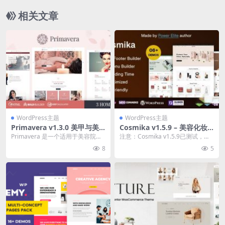
相关文章
WordPress主题
WordPress主题
Primavera v1.3.0 美甲与美
Cosmika v1.5.9 – 美容化妆
容院, 理发师主题下载
品及护肤品 WooCommerce
Primavera 是一个适用于美容院、
注意：Cosmika v1.5.9已测试，资
WordPress 主题下载
美容师、美甲沙龙、美发师和水疗
源包有问题，不要购买！ 它拥有众
8
5
中心的 W...
多功...