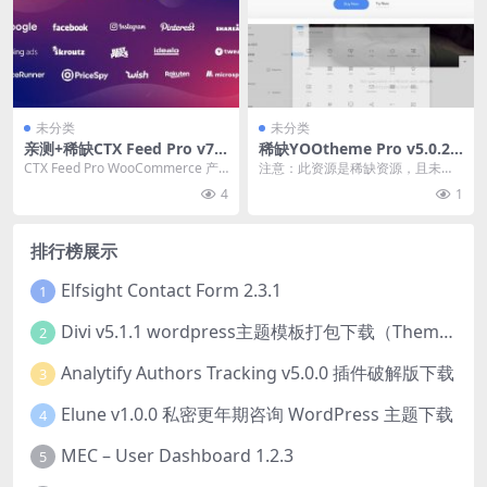
未分类
未分类
亲测+稀缺CTX Feed Pro v7.
稀缺YOOtheme Pro v5.0.25
6.12 WooCommerce 产品fe
& WidgetKit v3.1.37 插件破
CTX Feed Pro WooCommerce 产
注意：此资源是稀缺资源，且未测
ed流生成器插件下载
解版下载
品feed流生成器插件破解版...
试，不保证一定可用！ 我看到 Yoot
4
1
heme P...
排行榜展示
Elfsight Contact Form 2.3.1
1
Divi v5.1.1 wordpress主题模板打包下载（Theme + Builder+ Extra Theme + Templates + Layouts + PSD）
2
Analytify Authors Tracking v5.0.0 插件破解版下载
3
Elune v1.0.0 私密更年期咨询 WordPress 主题下载
4
MEC – User Dashboard 1.2.3
5