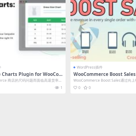
件
WordPress插件
e Charts Plugin for WooCo
WooCommerce Boost Sales v
emium) v2.4.4 WooCommer
升销售和交叉销售 弹出窗口和
merce 商店的尺码问题而面临高退货率的
WooCommerce Boost Sales通
尺寸表插件下载
..
来刺激客户的...
1
0
0