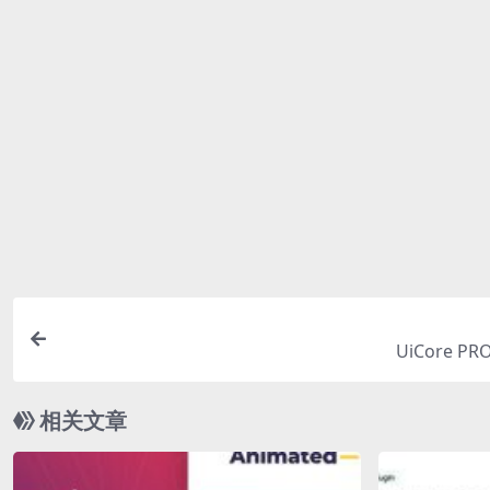
找不到素材资源介绍文章里的示例图片？
对于会员专享、整站源码、程序插件、网站模板、网页模版
这些相关商业图片需另外购买，且本站不负责(也没有办法)
体下载链接清单。
付款后无法显示下载地址或者无法查看内容？
如果您已经成功付款但是网站没有弹出成功提示，请联系站
购买该资源后，可以退款吗？
源码素材属于虚拟商品，具有可复制性，可传播性，一旦授
的资源
UiCore PR
相关文章