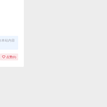
布本站内容
点赞(
0
)
责任均由使
ug，建议用