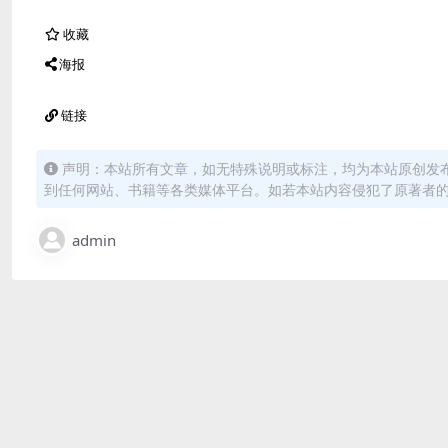
收藏
海报
链接
声明：本站所有文章，如无特殊说明或标注，均为本站原创发
到任何网站、书籍等各类媒体平台。如若本站内容侵犯了原著者
admin
免费下载或者VIP会员资源能否直接商用？
本站所有资源版权均属于原作者所有，这里所提供资源均只
用者承担。更多说明请参考 VIP介绍。
提示下载完但解压或打开不了？
最常见的情况是下载不完整: 可对比下载完压缩包的与网盘
百度网盘软件或迅雷下载。 若排除这种情况，可在对应资源