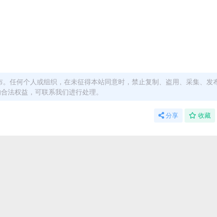
布。任何个人或组织，在未征得本站同意时，禁止复制、盗用、采集、发
的合法权益，可联系我们进行处理。
分享
收藏
能用于参考学习用，请勿直接商用。若由于商用引起版权纠纷，一切
上的容量，若小于网盘提示的容量则是这个原因。这是浏览器下载的b
底部留言，或联络我们。