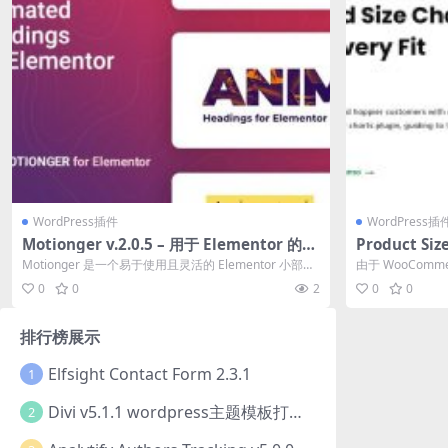
WordPress插件
WordPress插
Motionger v.2.0.5 – 用于 Elementor 的动
Product Siz
态标题插件下载
mmerce (Pr
Motionger 是一个易于使用且灵活的 Elementor 小部
由于 WooCom
ce 的产品
件，用于为任...
困扰？了解 WooC.
0
0
2
0
0
排行榜展示
Elfsight Contact Form 2.3.1
1
Divi v5.1.1 wordpress主题模板打包下载（Theme + Builder+ Extra Theme + Templates + Layouts + PSD）
2