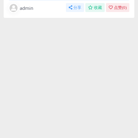
admin
分享
收藏
点赞(
0
)
免费下载或者VIP会员资源能否直接商用？
本站所有资源版权均属于原作者所有，这里所提供资源
均只能用于参考学习用，请勿直接商用。若由于商用引
起版权纠纷，一切责任均由使用者承担。更多说明请参
考 VIP介绍。
提示下载完但解压或打开不了？
最常见的情况是下载不完整: 可对比下载完压缩包的与网
盘上的容量，若小于网盘提示的容量则是这个原因。这
是浏览器下载的bug，建议用百度网盘软件或迅雷下
载。 若排除这种情况，可在对应资源底部留言，或联络
我们。
找不到素材资源介绍文章里的示例图片？
对于会员专享、整站源码、程序插件、网站模板、网页
模版等类型的素材，文章内用于介绍的图片通常并不包
含在对应可供下载素材包内。这些相关商业图片需另外
购买，且本站不负责(也没有办法)找到出处。 同样地一