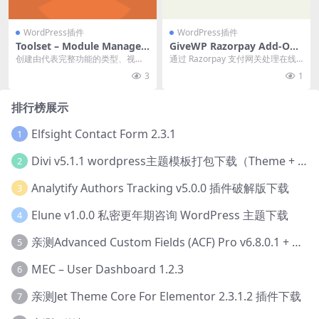
WordPress插件
WordPress插件
Toolset – Module Manager
GiveWP Razorpay Add-On
1.8.6
1.4.4
创建由代表完整功能的类型、视图
通过 Razorpay 支付网关处理在线
和表单部分组成的可重用模块 官方
捐赠。 官方链接：点此查看产品详
3
1
链接：点此查看产品...
情 Gi...
排行榜展示
Elfsight Contact Form 2.3.1
1
Divi v5.1.1 wordpress主题模板打包下载（Theme + Builder+ Extra Theme + Templates + Layouts + PSD）
2
Analytify Authors Tracking v5.0.0 插件破解版下载
3
Elune v1.0.0 私密更年期咨询 WordPress 主题下载
4
亲测Advanced Custom Fields (ACF) Pro v6.8.0.1 + Advanced Custom Fields: Extended PRO v0.9.2.3 | 网站开发自定义字段插件下载
5
MEC – User Dashboard 1.2.3
6
亲测Jet Theme Core For Elementor 2.3.1.2 插件下载
7