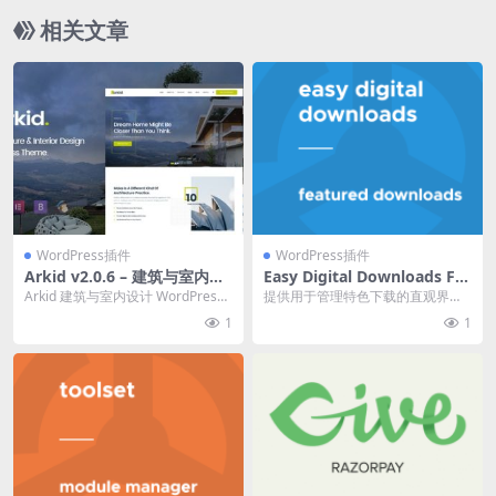
插件免费下载
相关文章
WordPress插件
WordPress插件
Arkid v2.0.6 – 建筑与室内设
Easy Digital Downloads Fe
计 WordPress 主题下载
atured Downloads 1.0.5
Arkid 建筑与室内设计 WordPress
提供用于管理特色下载的直观界面
主题让您有机会在无需了解任何代
和功能 官方链接:点击查看产品详情
1
1
码...
Easy Di...