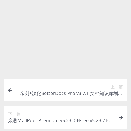
些字体文件也是这种情况，但部分素材会在素材包内有
一份字体下载链接清单。
付款后无法显示下载地址或者无法查看内容？
如果您已经成功付款但是网站没有弹出成功提示，请联
系站长提供付款信息为您处理
购买该资源后，可以退款吗？
源码素材属于虚拟商品，具有可复制性，可传播性，一
旦授予，不接受任何形式的退款、换货要求。请您在购
买获取之前确认好 是您所需要的资源
上一篇
亲测+汉化BetterDocs Pro v3.7.1 文档知识库增强
wp插件破解版下载
下一篇
亲测MailPoet Premium v5.23.0 +Free v5.23.2 Em
ails And Newsletters in WordPress 邮件发送营销