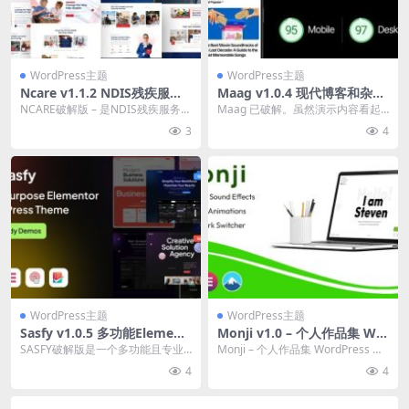
WordPress主题
WordPress主题
Ncare v1.1.2 NDIS残疾服务
Maag v1.0.4 现代博客和杂志
WordPress主题下载
wordpress主题下载
NCARE破解版 – 是NDIS残疾服务W
Maag 已破解。虽然演示内容看起
ordPress主题。该主...
来尽可能接近我们的演示，但仍有
3
4
一些特定于站点的...
WordPress主题
WordPress主题
Sasfy v1.0.5 多功能Element
Monji v1.0 – 个人作品集 Wo
or WordPress主题下载
rdPress 主题下载
SASFY破解版是一个多功能且专业
Monji – 个人作品集 WordPress 主
的WordPress主题，非常适合广泛
题 Monji 主题是一个令人...
4
4
的网站需...