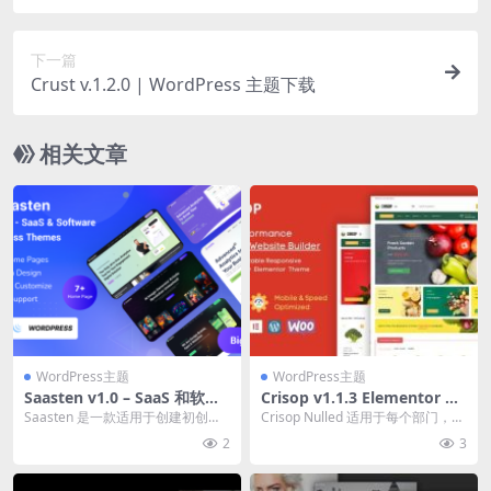
廊创建插件下载
下一篇
Crust v.1.2.0 | WordPress 主题下载
相关文章
WordPress主题
WordPress主题
Saasten v1.0 – SaaS 和软件
Crisop v1.1.3 Elementor 杂
落地页 WordPress 主题下载
货店和食品 WooCommerce
Saasten 是一款适用于创建初创公
Crisop Nulled 适用于每个部门，就
主题下载
司、SaaS（软件即服务）和软件业
像当前演示中的部门适合设计一
2
3
务的 S...
样，您...