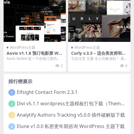
WordPress主题
WordPress主题
Aovis v1.1.8 预订电影票 Wo
Curly v.3.3 – 适合美发师和美
rdPress 主题下载
发沙龙的时尚主题下载
Aovis Nulled 是一个在线订票的电
引起注意 主题 令人印象深刻！ 展
影主题。该主题支持业主为他们的
示您的美发沙龙或美容沙龙提供的
2
4
电影院...
服务、炫耀您的作...
排行榜展示
Elfsight Contact Form 2.3.1
1
Divi v5.1.1 wordpress主题模板打包下载（Theme + Builder+ Extra Theme + Templates + Layouts + PSD）
2
Analytify Authors Tracking v5.0.0 插件破解版下载
3
Elune v1.0.0 私密更年期咨询 WordPress 主题下载
4