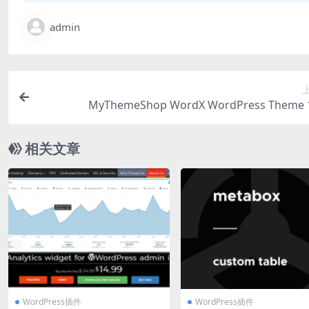
admin
MyThemeShop WordX WordPress Theme 1
相关文章
WordPress插件
WordPress插件