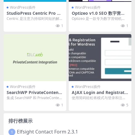
WordPress插件
WordPress插件
StudioPress Centric Pro W
Optizeo v1.0 SEO 数字营销
ordPress Theme 1.1.2
WordPress 区块主题下载
Centric 是注意力持续时间短的解毒
Optizeo 是一款专为数字营销机
剂。您的跳出率将永远不会与吸引
构、SEO 专家、初创企业以及寻求
1
1
读者并将他...
构建高性能...
WordPress插件
WordPress插件
SearchWP PrivateContent I
AJAX Login and Registratio
ntegration Add-On 1.3.0
n modal popup PRO v2.0.9
集成 SearchWP 和 PrivateContent
使用简码轻松将模式与登录和注册
[已激活] AJAX 登录和注册模
官方链接：点此查看产品...
功能+内联表单集成。与任何主题兼
1
5
式弹出 PRO插件下载
容。 官方链接
排行榜展示
Elfsight Contact Form 2.3.1
1