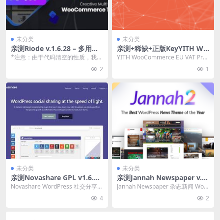
未分类
未分类
亲测Riode v.1.6.28 – 多用途
亲测+稀缺+正版KeyYITH Wo
WooCommerce 主题下载
oCommerce EU VAT, OSS &
*注意：由于代码清空的性质，我们
YITH WooCommerce EU VAT Pre
IOSS Premium 2.33.0 Woo
不能保证所有功能都能正常工作。
mium WooComme...
2
1
Commerce 自动计算欧盟增
Riode 多用...
值税插件下载
未分类
未分类
亲测Novashare GPL v1.6.6 –
亲测Jannah Newspaper v.7.
WordPress 社交分享插件下
6.4 -杂志新闻 BuddyPress A
Novashare WordPress 社交分享插
Jannah Newspaper 杂志新闻 Wor
载
MP WordPress主题下载
件简介&下载 Word...
dPress主题破解版简介&a...
4
2