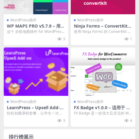
WordPress插件
WordPress插件
WP MAPS PRO v5.7.9 – 用于
Ninja Forms – ConvertKit
Google 地图的 WordPress
3.1.1
这个 谷歌地图插件 for WordPress
使用 Ninja Forms 的 ConvertKit 电
插件下载（用于 WordPress
是有史以来最先进的谷歌地图插
子邮件捕获表单。 官方...
3
1
的高级 Google 地图插件）
件。...
WordPress插件
WordPress插件
LearnPress – Upsell Add-o
FX Badge v1.0.0 – 适用于 W
n for LearnPress 4.0.8 拓展
ooCommerce 的自定义徽章
轻松创建课程套餐，让学生一次性
FX Badge 是一款强大且灵活的 Wo
插件下载
角标管理插件下载
购买多门课程。 通过提供折扣套餐
rdPress 插件，旨在通过为您的 ...
3
4
优化定价策略，使课...
排行榜展示