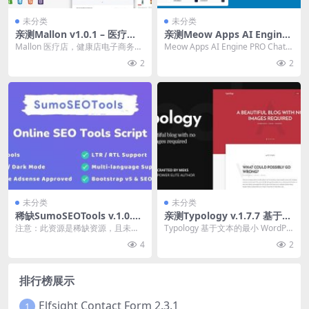
未分类
未分类
亲测Mallon v1.0.1 – 医疗
亲测Meow Apps AI Engine
店，健康店电子商务Shopify
PRO v3.4.5 ChatGPT 聊天机
Mallon 医疗店，健康店电子商务Sh
Meow Apps AI Engine PRO ChatG
主题下载
器人，GPT 内容生成器插件下
opify主题破解版简介&下载 ...
PT 聊天机器人，GP...
2
2
载
未分类
未分类
稀缺SumoSEOTools v.1.0.3
亲测Typology v.1.7.7 基于文
在线SEO工具脚本源码下载
本的最小 WordPress 博客主
注意：此资源是稀缺资源，且未测
Typology 基于文本的最小 WordPr
题下载
试，不保证一定可用！ SumoSEOT
ess 博客主题破解版简介&...
4
2
ools是一...
排行榜展示
Elfsight Contact Form 2.3.1
1