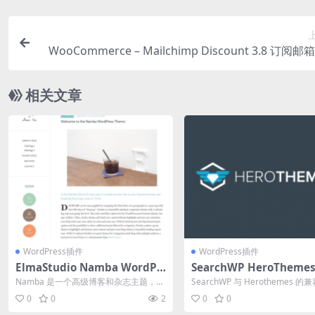
WooCommerce – Mailchimp Discount 3.8 订阅
扣插件
相关文章
WordPress插件
WordPress插件
ElmaStudio Namba WordPr
SearchWP HeroThemes
ess Theme 1.1.5
gration Add-On 1.2.0
Namba 是一个高级博客和杂志主题，具
SearchWP 与 Herothemes 的
有最小、新鲜、响应式的网页设计和灵
方链接：点此查看产品详情...
0
0
2
0
0
活、易...