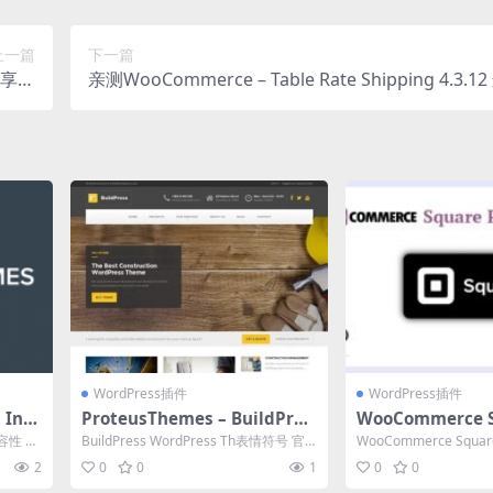
上一篇
下一篇
邮箱享折
亲测WooCommerce – Table Rate Shipping 4.3.
下载
置插件下载
WordPress插件
WordPress插件
 Inte
ProteusThemes – BuildPres
WooCommerce S
s 5.6.5
ment Gateway v
兼容性 官
BuildPress WordPress Th表情符号 官
WooCommerce Square
e账户集成插件下
方链接：点击查看产品详...
way 帮助 Wo...
2
0
0
1
0
0