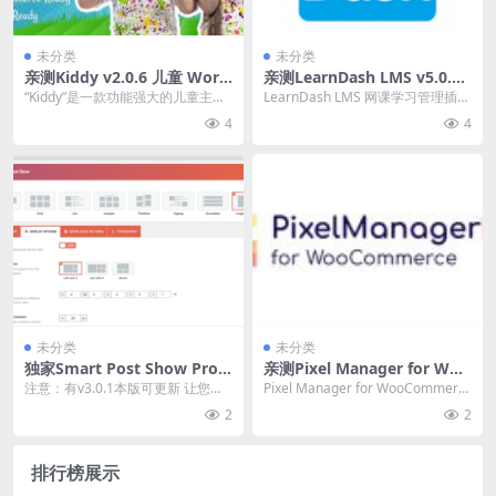
未分类
未分类
亲测Kiddy v2.0.6 儿童 Word
亲测LearnDash LMS v5.0.3.
Press 主题主题下载
1（核心插件） 网课学习管理
“Kiddy”是一款功能强大的儿童主题
LearnDash LMS 网课学习管理插件
插件下载
WordPress模板，适用于各种儿童
破解版简介&下载 Learn...
4
4
相关...
未分类
未分类
独家Smart Post Show Pro v
亲测Pixel Manager for Woo
2.5.7 [ShapedPlugin] 布局过
Commerce Premium 1.58.5
注意：有v3.0.1本版可更新 让您的
Pixel Manager for WooCommerc
滤和显示帖子插件下载
流量追踪插件下载
内容脱颖而出并保持访问者的参与
e Premium 流量...
2
2
度 Smar...
排行榜展示