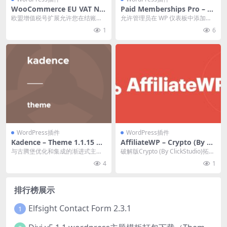
WooCommerce EU VAT Nu
Paid Memberships Pro – A
mber v3.1.0 欧盟增值税号插
dd Member From Admin .6
欧盟增值税号扩展允许您在结账时
允许管理员在 WP 仪表板中添加成
件下载
收集和验证欧盟增值税号，以识别
员。 官方链接：点此查看产品详情
1
6
B2B 交易与 B...
Paid M...
WordPress插件
WordPress插件
Kadence – Theme 1.1.15 主
AffiliateWP – Crypto (By Cli
题下载
ckStudio) v.1.0.14 插件免费
与古腾堡优化和集成的渐进式主题
破解版Crypto (By ClickStudio)拓展
下载
官方链接：点击查看产品详情 Kade
程序下载 官方链接
4
1
nce
排行榜展示
Elfsight Contact Form 2.3.1
1