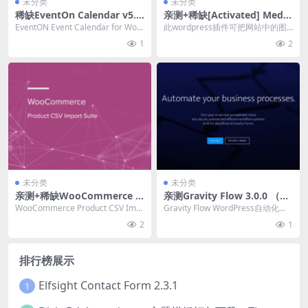
未分类
未分类
稀缺EventOn Calendar v5.0.
亲测+稀缺[Activated] Media
6 (基础插件)活动日历插件下
Cloud (Premium) v4.6.4 W
EventON Event Calendar for Wor
此wordpress插件可把网站中的图
载
ordPress第三方云储存集成到
dPress 是一个...
片/视频等大体积的文件放在第三方
1
2
网站后台插件下载
服务器上面...
未分类
未分类
亲测+稀缺WooCommerce P
亲测Gravity Flow 3.0.0 （核
roduct CSV Import Suite 1.
心插件）WordPress自动化流
WooCommerce Product CSV Imp
Gravity Flow WordPress自动化流
10.82 批量导入导出产品插件
程插件下载
ort Suite 批量导...
程插件破解版简介&下...
2
1
下载
排行榜展示
Elfsight Contact Form 2.3.1
1