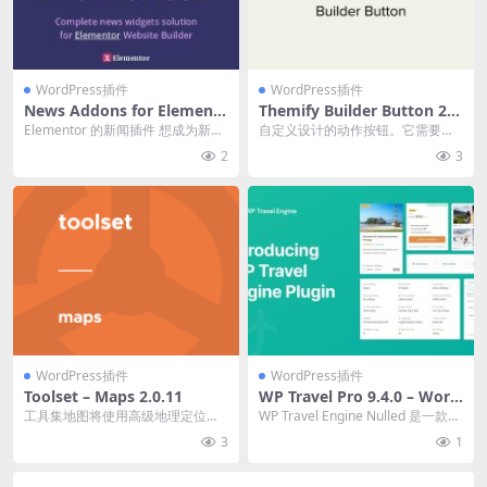
WordPress插件
WordPress插件
News Addons for Element
Themify Builder Button 2.
or v1.0.0 – 终极新闻、博客和
0.3
Elementor 的新闻插件 想成为新闻
自定义设计的动作按钮。它需要与
杂志小部件插件下载
内容巨头吗？我们的 WordPress...
任何 Themify 主题或 Themify Bu...
2
3
WordPress插件
WordPress插件
Toolset – Maps 2.0.11
WP Travel Pro 9.4.0 – Word
Press 终极旅行社插件下载
工具集地图将使用高级地理定位功
WP Travel Engine Nulled 是一款出
能扩展类型、视图和表单 官方链
色的 WordPress...
3
1
接：点此查看产品详情...