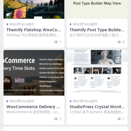
WordPress插件
WordPress插件
Themify Flatshop WooCom
Themify Post Type Builder
merce Theme 7.1.2 主题下
Map View 1.2.7
Flatshop 可以帮助您使用免费的 W
这个插件允许在谷歌地图上显示帖
载
ooCommerce 插件将任何 Wo...
子 官方链接：点此查看产品详情 Th
1
3
emify 插...
WordPress插件
WordPress插件
WooCommerce Delivery Ti
StudioPress Crystal WordP
me Slots v2.1.1 WooComm
ress Theme 1.0.1
WooCommerce 送货时间段 – 让用
Crystal 是为 Genesis 框架创建的 2
erce 送货时间段插件下载
户选择最佳送货时间 Wo...
或 3 列小部件就绪子主题...
2
1