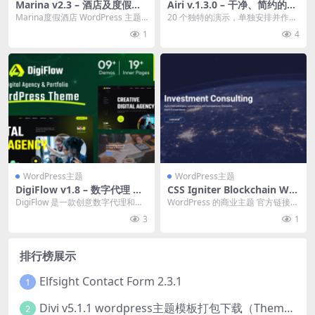
Marina v2.3 – 酒店及度假村
Airi v.1.3.0 – 干净、简约的W
WordPress 主题下载
ooCommerce主题下载
Marina度假酒店 WordPress 主题
20 个独特的演示，单独安排并作为
是一个完美的模板，专为度假村、
不同的集合进行良好管理。 您可以
1
4
酒...
进一步混合任何...
WordPress主题
WordPress主题
DigiFlow v1.8 – 数字代理 W
CSS Igniter Blockchain Wor
ordPress 主题下载
dPress Theme 1.7.1
DigiFlow 是一款创意数字代理和作
WordPress 的商业主题 官方链接：
品集 WordPress 主题，专为创意...
点击查看产品详情 CSSIgniter
3
1
排行榜展示
Elfsight Contact Form 2.3.1
1
Divi v5.1.1 wordpress主题模板打包下载（Theme + Builder+ Extra Theme + Templates + Layouts + PSD）
2