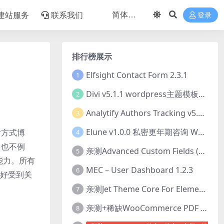
建站服务
联系我们
登录
排行榜展示
Elfsight Contact Form 2.3.1
1
Divi v5.1.1 wordpress主题模板打包下载（Theme + Builder+ Extra Theme + Templates + Layouts + PSD）
2
Analytify Authors Tracking v5.0.0 插件破解版下载
3
Elune v1.0.0 私密更年期咨询 WordPress 主题下载
活方式博
4
 也不例
亲测Advanced Custom Fields (ACF) Pro v6.8.0.1 + Advanced Custom Fields: Extended PRO v0.9.2.3 | 网站开发自定义字段插件下载
5
应能力。所有
MEC – User Dashboard 1.2.3
6
备好受到关
亲测Jet Theme Core For Elementor 2.3.1.2 插件下载
7
亲测+稀缺WooCommerce PDF Invoices & Packing Slips Professional v2.20.0 + Templates v2.25.1 [by WpOverNight] WooCommerce PDF 发票和装箱单插件下载
8