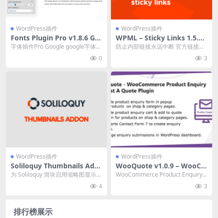
WordPress插件
WordPress插件
Fonts Plugin Pro v1.8.6 Go
WPML – Sticky Links 1.5.5
ogle字体 WordPress插件下
wordpress插件下载
字体插件Pro Google google字体用
防止内部链接永远中断 官方链接：
载
于WordPress破解版，在您...
点此查看产品详情 WPML
0
3
WordPress插件
WordPress插件
Soliloquy Thumbnails Add
WooQuote v1.0.9 – WooCo
on 2.3.6 拓展插件下载
mmerce产品查询和请求报价
为 Soliloquy 滑块启用缩略图显示。
WooCommerce Product Enquiry –
插件下载
官方链接：点此查看产品详情 Sol...
Request A ...
4
3
排行榜展示