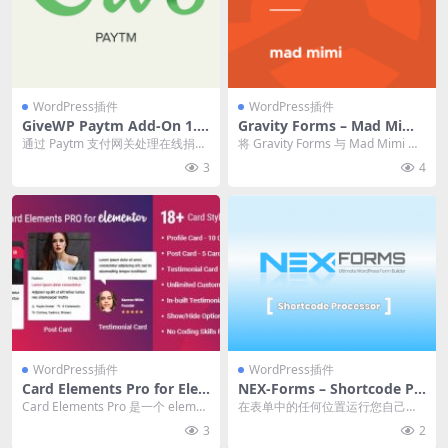
WordPress插件
WordPress插件
GiveWP Paytm Add-On 1.1.
Gravity Forms – Mad Mimi
0
1.4
通过 Paytm 支付网关处理在线捐
将 Gravity Forms 与 Mad Mimi 集
赠。 官方链接：点此查看产品详情
成，允许将表单提交自动发...
3
4
GiveW...
WordPress插件
WordPress插件
Card Elements Pro for Ele
NEX-Forms – Shortcode Pr
mentor v1.0.3 团队资料模块
ocessor 7.5.12.1
Card Elements Pro 是一个 elemen
在表单中的任何位置运行您自己的
插件下载
tor 插件，可通过多种...
自定义 shorcode 或 3rd 方插件短
3
2
代码...