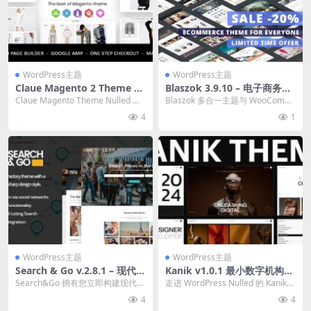
WordPress主题
WordPress主题
Claue Magento 2 Theme v
Blaszok 3.9.10 – 电子商务w
2.1.18 [M1, M2] 干净简约的
ordpress主题下载
Claue Magento Theme Nulled Ma
Blaszok 多合一主题与 WooComm
Magento 主题下载
gento Theme...
erce。 使一个真正的一体易于使
4
1
用...
WordPress主题
WordPress主题
Search & Go v.2.8.1 – 现代智
Kanik v1.0.1 最小数字机构
能目录主题下载
WordPress 主题下载
Search&Go 拥有您立即构建现代目
走进 WordPress Nulled 的 Kanik
录网站所需的一切！ 它配备了完
主题的世界，在这里，极简...
4
4
全...