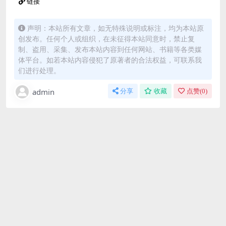
链接
声明：本站所有文章，如无特殊说明或标注，均为本站原
创发布。任何个人或组织，在未征得本站同意时，禁止复
制、盗用、采集、发布本站内容到任何网站、书籍等各类媒
体平台。如若本站内容侵犯了原著者的合法权益，可联系我
们进行处理。
admin
分享
收藏
点赞(
0
)
免费下载或者VIP会员资源能否直接商用？
本站所有资源版权均属于原作者所有，这里所提供资源
均只能用于参考学习用，请勿直接商用。若由于商用引
起版权纠纷，一切责任均由使用者承担。更多说明请参
考 VIP介绍。
提示下载完但解压或打开不了？
最常见的情况是下载不完整: 可对比下载完压缩包的与网
盘上的容量，若小于网盘提示的容量则是这个原因。这
是浏览器下载的bug，建议用百度网盘软件或迅雷下