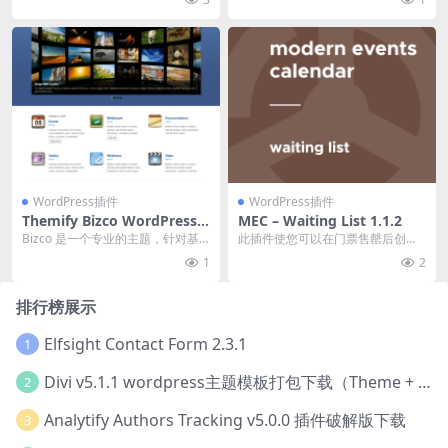
更新与他...
WordPress插件
WordPress插件
Themify Bizco WordPress T
MEC – Waiting List 1.1.2
heme 7.0.2 主题下载
Bizco 是一个专业的主题，针对基
此插件使您可以在门票售罄后创建
于商业和产品的网站。此主题非常
等候表格，以便人们可以预订一
1
2
适合向读者展示...
张，以防其中一位与会者...
排行榜展示
Elfsight Contact Form 2.3.1
1
Divi v5.1.1 wordpress主题模板打包下载（Theme + Builder+ Extra Theme + Templates + Layouts + PSD）
2
Analytify Authors Tracking v5.0.0 插件破解版下载
3