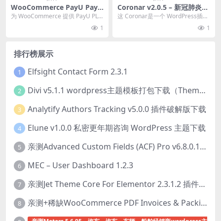
WooCommerce PayU Pay
Coronar v2.0.5 – 新冠肺炎数
ment Gateway WooComm
据更新展示wordpress插件下
为 WooCommerce 提供 PayU PL
这 Coronar是一个 WordPress插件
erce Extension 2.4.2
载
网关。 License:GPL...
专为 新冠肺炎 追踪。 现在世...
1
1
排行榜展示
Elfsight Contact Form 2.3.1
1
Divi v5.1.1 wordpress主题模板打包下载（Theme + Builder+ Extra Theme + Templates + Layouts + PSD）
2
Analytify Authors Tracking v5.0.0 插件破解版下载
3
Elune v1.0.0 私密更年期咨询 WordPress 主题下载
4
亲测Advanced Custom Fields (ACF) Pro v6.8.0.1 + Advanced Custom Fields: Extended PRO v0.9.2.3 | 网站开发自定义字段插件下载
5
MEC – User Dashboard 1.2.3
6
亲测Jet Theme Core For Elementor 2.3.1.2 插件下载
7
亲测+稀缺WooCommerce PDF Invoices & Packing Slips Professional v2.20.0 + Templates v2.25.1 [by WpOverNight] WooCommerce PDF 发票和装箱单插件下载
8