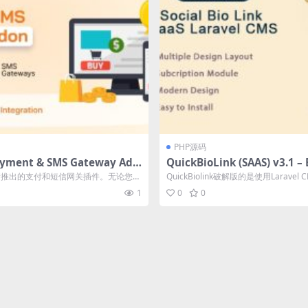
PHP源码
yment & SMS Gateway Add
QuickBioLink (SAAS) v3.1 
6amTech支付和短信网关拓展插件
接到创作者，有影响力者和企业的S
ch 新推出的支付和短信网关插件。无论您想
QuickBiolink破解版的是使用Larave
源码下载
...
面Saa...
1
0
0