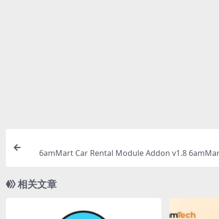
找不到素材资源介绍文章里的示例图片？
对于会员专享、整站源码、程序插件、网站模板、网页模版
这些相关商业图片需另外购买，且本站不负责(也没有办法)
体下载链接清单。
付款后无法显示下载地址或者无法查看内容？
如果您已经成功付款但是网站没有弹出成功提示，请联系站
购买该资源后，可以退款吗？
源码素材属于虚拟商品，具有可复制性，可传播性，一旦授
的资源
6amMart Car Rental Module Addon v1.8
相关文章