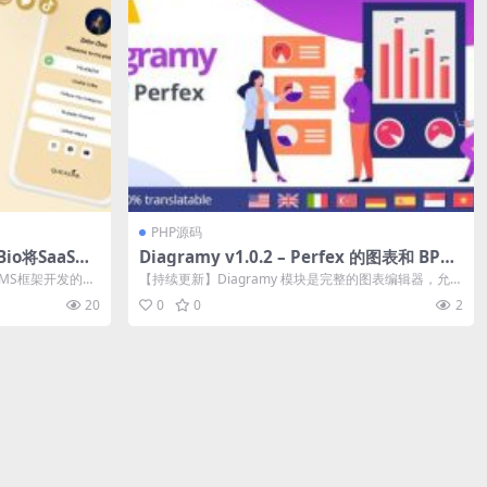
PHP源码
– Bio将SaaS链
Diagramy v1.0.2 – Perfex 的图表和 BPM
aaS PHP
N（流程图、流程图、组织结构图等）
l CMS框架开发的全
【持续更新】Diagramy 模块是完整的图表编辑器，允许
您通过 diagram...
20
0
0
2