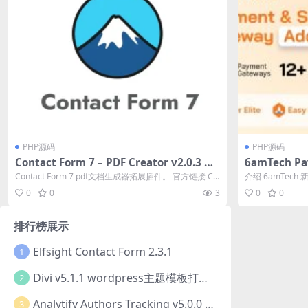
PHP源码
PHP源码
Contact Form 7 – PDF Creator v2.0.3 拓
6amTech Pa
展插件下载
on v1.2 
Contact Form 7 pdf文档生成器拓展插件。 官方链接 Co
介绍 6amTe
源码下载
ntac...
在哪里使用 6amTe
0
0
3
0
0
排行榜展示
Elfsight Contact Form 2.3.1
1
Divi v5.1.1 wordpress主题模板打包下载（Theme + Builder+ Extra Theme + Templates + Layouts + PSD）
2
Analytify Authors Tracking v5.0.0 插件破解版下载
3