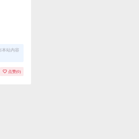
布本站内容
点赞(
0
)
责任均由使
ug，建议用