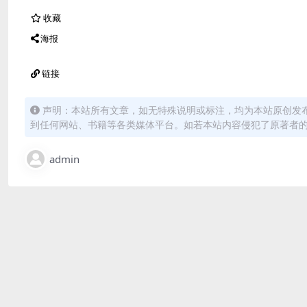
收藏
海报
链接
声明：本站所有文章，如无特殊说明或标注，均为本站原创发
到任何网站、书籍等各类媒体平台。如若本站内容侵犯了原著者
admin
免费下载或者VIP会员资源能否直接商用？
本站所有资源版权均属于原作者所有，这里所提供资源均只
用者承担。更多说明请参考 VIP介绍。
提示下载完但解压或打开不了？
最常见的情况是下载不完整: 可对比下载完压缩包的与网盘
百度网盘软件或迅雷下载。 若排除这种情况，可在对应资源