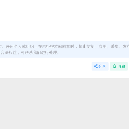
布。任何个人或组织，在未征得本站同意时，禁止复制、盗用、采集、发
的合法权益，可联系我们进行处理。
分享
收藏
能用于参考学习用，请勿直接商用。若由于商用引起版权纠纷，一切
上的容量，若小于网盘提示的容量则是这个原因。这是浏览器下载的b
底部留言，或联络我们。