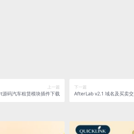
等类型的素材，文章内用于介绍的图片通常并不包含在对应可供下载
找到出处。 同样地一些字体文件也是这种情况，但部分素材会在素材
长提供付款信息为您处理
予，不接受任何形式的退款、换货要求。请您在购买获取之前确认好 
上一篇
下一篇
 6amMart源码汽车租赁模块插件下载
AfterLab v2.1 域名及