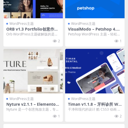
WordPress主题
WordPress主题
ORB v1.3 Portfolio创意作品
VisualModo – Petshop 4.0.
集WordPress主题下载
4 主题下载
Orb WordPress主题破解版的是任
Petshop WordPress 主题 – 轻松为
何类型的职业，例如创意工作室和
商店、兽医诊所、狗训练班、动...
2
1
公司，非...
WordPress主题
WordPress主题
Nyture v2.1.1 – Elementor
Timan v1.1.8 – 牙科诊所 Wo
WooCommerce 家具主题下
rdPress 主题下载
Nyture 是一个创意拖放主题，专为
干净和现代的设计 酷 CSS3 动画 响
载
充满激情的网络爱好者而创建和设
应式和视网膜就绪 SEO 优化设计 轮
1
2
计。 Nyt...
播...