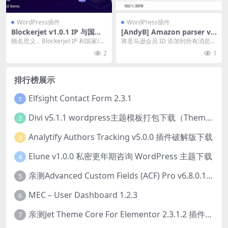
WordPress插件
WordPress插件
Blockerjet v1.0.1 IP 与国家/
[AndyB] Amazon parser v.
地区屏蔽 WordPress 插件下
3.4 亚马逊联盟营销插件
顾名思义，Blockerjet IP 和国家/地
将亚马逊会员 ID 添加到所有消息中
载
区屏蔽 WordPress 插件...
的链接。 这 亚马逊解析器全部 附
2
1
加组件会将...
排行榜展示
Elfsight Contact Form 2.3.1
1
Divi v5.1.1 wordpress主题模板打包下载（Theme + Builder+ Extra Theme + Templates + Layouts + PSD）
2
Analytify Authors Tracking v5.0.0 插件破解版下载
3
Elune v1.0.0 私密更年期咨询 WordPress 主题下载
4
亲测Advanced Custom Fields (ACF) Pro v6.8.0.1 + Advanced Custom Fields: Extended PRO v0.9.2.3 | 网站开发自定义字段插件下载
5
MEC – User Dashboard 1.2.3
6
亲测Jet Theme Core For Elementor 2.3.1.2 插件下载
7