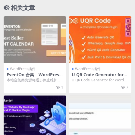
相关文章
WordPress插件
WordPress插件
EventOn 合集 – WordPress
U QR Code Generator for
活动日历插件 + 所有拓展程序
WordPress v2.1.3 二维码生
本站合集类资源将逐步停止维护，
U QR Code Generator for WordPr
下载
成器插件下载
请通过文章标签或站内搜索找到所
ess是一个为 UR...
1
7
需资源分别下载！ W...