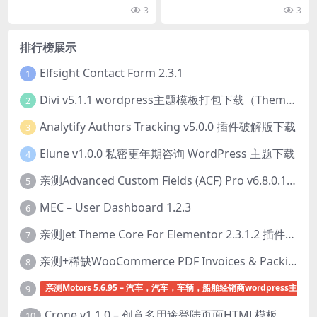
ser 0.8
持有多个会员资格 官方链接：点此
或远程位置的多种格式。 Gravi...
3
3
查看产品详...
排行榜展示
Elfsight Contact Form 2.3.1
1
Divi v5.1.1 wordpress主题模板打包下载（Theme + Builder+ Extra Theme + Templates + Layouts + PSD）
2
Analytify Authors Tracking v5.0.0 插件破解版下载
3
Elune v1.0.0 私密更年期咨询 WordPress 主题下载
4
亲测Advanced Custom Fields (ACF) Pro v6.8.0.1 + Advanced Custom Fields: Extended PRO v0.9.2.3 | 网站开发自定义字段插件下载
5
MEC – User Dashboard 1.2.3
6
亲测Jet Theme Core For Elementor 2.3.1.2 插件下载
7
亲测+稀缺WooCommerce PDF Invoices & Packing Slips Professional v2.20.0 + Templates v2.25.1 [by WpOverNight] WooCommerce PDF 发票和装箱单插件下载
8
亲测Motors 5.6.95 – 汽车，汽车，车辆，船舶经销商wordpress主题下
9
Crone v1.1.0 – 创意多用途登陆页面HTML模板下载
10