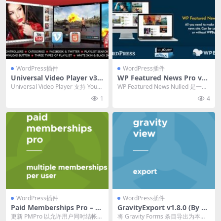
WordPress插件
WordPress插件
Universal Video Player v3.
WP Featured News Pro v2.
8.6 – 视频播放器WordPress
2.0 自定义帖子列表插件下载
Universal Video Player 支持 YouTu
WP Featured News Nulled 是一款
插件下载
be、Vimeo ...
简单易用的插件，它允许您使...
1
4
WordPress插件
WordPress插件
Paid Memberships Pro – M
GravityExport v1.8.0 (By Gr
ultiple Memberships per U
avitykit) 插件下载
更新 PMPro 以允许用户同时结帐和
将 Gravity Forms 条目导出为本地