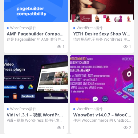
WordPress插件
WordPress插件
AMP Pagebuilder Compati
YITH Desire Sexy Shop Wor
bility 1.9.80.4
dPress Theme 1.2.8 性感商
这是 Pagebuilder 的 AMP 兼容性
情趣用品电子商务 WordPress 主题
店 WordPress 主题下载
扩展，如 Divi、WpBake...
官方链接：点击查看产品详情 YIT
1
1
H...
WordPress插件
WordPress插件
Vidi v1.3.1 – 视频 WordPres
WoowBot v14.0.7 – WooCo
s 插件下载
mmerce 聊天机器人插件破解
Vidi – 视频 WordPress 插件已发
使用 WooCommerce 的 ChatBot
版下载
布，完全支持您显示带有频道、播
增加您的销售额 WoowBot...
1
2
放...