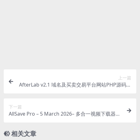
付款后无法显示下载地址或者无法查看内容？
如果您已经成功付款但是网站没有弹出成功提示，请联
系站长提供付款信息为您处理
购买该资源后，可以退款吗？
源码素材属于虚拟商品，具有可复制性，可传播性，一
旦授予，不接受任何形式的退款、换货要求。请您在购
买获取之前确认好 是您所需要的资源
上一篇
AfterLab v2.1 域名及买卖交易平台网站PHP源码下
载
下一篇
AllSave Pro – 5 March 2026– 多合一视频下载器AP
P源码下载
相关文章