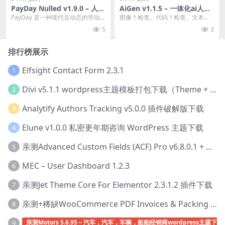
PayDay Nulled v1.9.0 – 人力
AiGen v1.1.5 – 一体化ai人工
资源管理脚本PHP源码下载
智能生成工具PHP源码下载
PayDay 是一种现代且动态的劳动
图像？检查。代码？检查。文本？
力管理解决方案，可让您与您的组
检查。AiGen 全都涵盖了！ AiGen
5
3
织和员工保持有...
是改变...
排行榜展示
Elfsight Contact Form 2.3.1
1
Divi v5.1.1 wordpress主题模板打包下载（Theme + Builder+ Extra Theme + Templates + Layouts + PSD）
2
Analytify Authors Tracking v5.0.0 插件破解版下载
3
Elune v1.0.0 私密更年期咨询 WordPress 主题下载
4
亲测Advanced Custom Fields (ACF) Pro v6.8.0.1 + Advanced Custom Fields: Extended PRO v0.9.2.3 | 网站开发自定义字段插件下载
5
MEC – User Dashboard 1.2.3
6
亲测Jet Theme Core For Elementor 2.3.1.2 插件下载
7
亲测+稀缺WooCommerce PDF Invoices & Packing Slips Professional v2.20.0 + Templates v2.25.1 [by WpOverNight] WooCommerce PDF 发票和装箱单插件下载
8
亲测Motors 5.6.95 – 汽车，汽车，车辆，船舶经销商wordpress主题下载
9