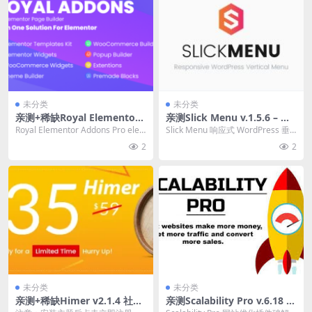
未分类
未分类
亲测+稀缺Royal Elementor
亲测Slick Menu v.1.5.6 – 响
Addons Pro v16.0.0 elemen
应式 WordPress 垂直菜单下
Royal Elementor Addons Pro ele
Slick Menu 响应式 WordPress 垂
tor网页设计元素组件插件下
载
mentor网页设计...
直菜单破解版简介&下...
2
2
载
未分类
未分类
亲测+稀缺Himer v2.1.4 社交
亲测Scalability Pro v.6.18 网
问答 WordPress 主题下载
站优化插件下载