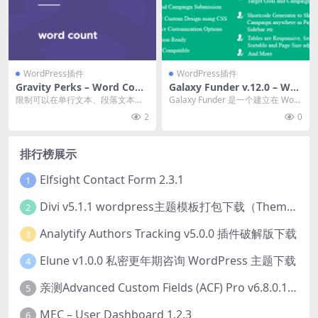
WordPress插件
WordPress插件
Gravity Perks – Word Coun
Galaxy Funder v.12.0 – Wo
t 1.5
oCommerce 众筹系统下载
限制可以在单行文本、段落文本和
Galaxy Funder 是一个建立在 Woo
帖子正文字段中提交的字数。 官方
Commerce 之上的 Kee...
2
0
链接：点此查看产品...
排行榜展示
Elfsight Contact Form 2.3.1
1
Divi v5.1.1 wordpress主题模板打包下载（Theme + Builder+ Extra Theme + Templates + Layouts + PSD）
2
Analytify Authors Tracking v5.0.0 插件破解版下载
3
Elune v1.0.0 私密更年期咨询 WordPress 主题下载
4
亲测Advanced Custom Fields (ACF) Pro v6.8.0.1 + Advanced Custom Fields: Extended PRO v0.9.2.3 | 网站开发自定义字段插件下载
5
MEC – User Dashboard 1.2.3
6