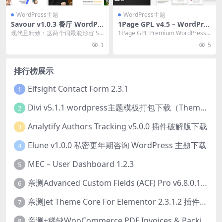
WordPress主题
WordPress主题
Savour v1.0.3 餐厅 WordPr
1Page GPL v4.5 – WordPres
ess 主题下载
s 新闻 / 有趣的链接主题下载
现代且精致：这两个词最能形容 Sa
1Page GPL Premium WordPress
vour Nulled，这是一个专门为餐
主题 是专业的 石工 杂...
1
5
厅、咖...
排行榜展示
Elfsight Contact Form 2.3.1
1
Divi v5.1.1 wordpress主题模板打包下载（Theme + Builder+ Extra Theme + Templates + Layouts + PSD）
2
Analytify Authors Tracking v5.0.0 插件破解版下载
3
Elune v1.0.0 私密更年期咨询 WordPress 主题下载
4
MEC – User Dashboard 1.2.3
5
亲测Advanced Custom Fields (ACF) Pro v6.8.0.1 + Advanced Custom Fields: Extended PRO v0.9.2.3 | 网站开发自定义字段插件下载
6
亲测Jet Theme Core For Elementor 2.3.1.2 插件下载
7
亲测+稀缺WooCommerce PDF Invoices & Packing Slips Professional v2.20.0 + Templates v2.25.1 [by WpOverNight] WooCommerce PDF 发票和装箱单插件下载
8