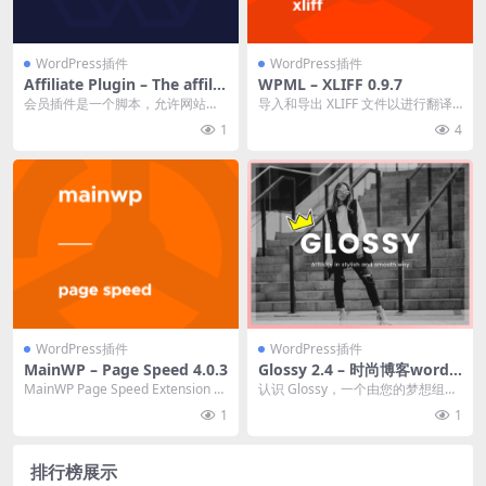
WordPress插件
WordPress插件
Affiliate Plugin – The affilia
WPML – XLIFF 0.9.7
te system v4.0.0 联盟系统源
会员插件是一个脚本，允许网站所
导入和导出 XLIFF 文件以进行翻译
码下载
有者为其用户启用会员系统(Addon
官方链接：点此查看产品详情 WPM
1
4
for 66...
L
WordPress插件
WordPress插件
MainWP – Page Speed 4.0.3
Glossy 2.4 – 时尚博客wordp
ress主题下载
MainWP Page Speed Extension 使
认识 Glossy，一个由您的梦想组成
您能够使用 Googl...
的个人博客主题。在这个主题中，
1
1
一切都以您想...
排行榜展示