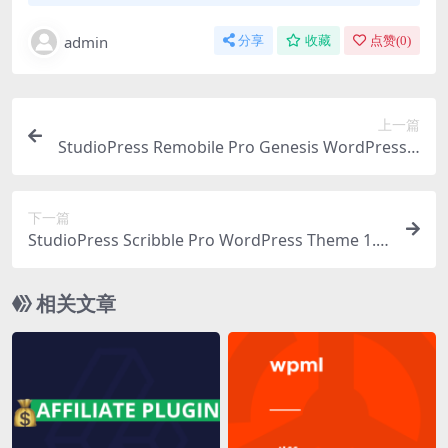
admin
分享
收藏
点赞(
0
)
上一篇
StudioPress Remobile Pro Genesis WordPress T
heme 1.0.2
下一篇
StudioPress Scribble Pro WordPress Theme 1.0.
2
相关文章