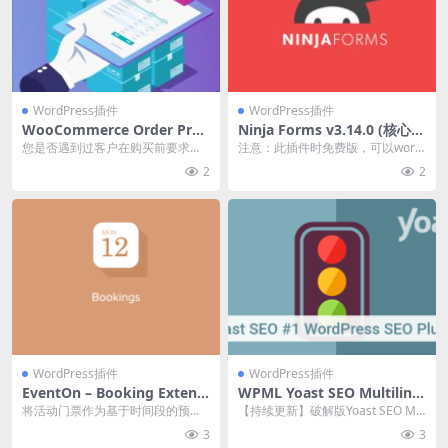
WordPress插件
WordPress插件
WooCommerce Order Prop
Ninja Forms v3.14.0 (核心插
osal v2.2.1 提供报价或方案w
件）表单插件破解版下载
您是否遇到过客户在购买前要求您
注意：此插件时免费版，可以word
ordpress插件下载
提供报价或方案的情况？ 许多 B2B
press后台直接免费安装！ 现有最
2
2
客户需要预先...
强大、最灵...
WordPress插件
WordPress插件
EventOn – Booking Extensi
WPML Yoast SEO Multiling
on 1.4.7 wordpress插件下载
ual v.2.2.4 -WordPress插件
将活动门票作为基于时间段的预订
【持续更新】破解版Yoast SEO Mul
免费下载
或约会出售 官方链接：点此查看产
tilingual 是WPML 多语...
3
3
品详情 Event...