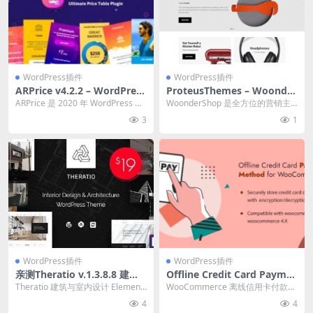
WordPress插件
WordPress插件
ARPrice v4.2.2 – WordPress
ProteusThemes – Woonder
定价表样式设计插件下载
Shop 3.10.11
ARPrice 是 2020 年 WordPress 最
WoonderShop 是全方位的营销主
完整、功能最齐全的定价表...
题，完美融合了现代设计趋势和成
3
1
熟的网络营...
WordPress插件
WordPress插件
亲测Theratio v.1.3.8.8 建筑
Offline Credit Card Payme
与室内设计 Elementor 下载
nt Method WooCommerce
Theratio 建筑与室内设计 Element
WooCommerce 离线信用卡付款方
Plugin v1.3 离线信用卡付款
or主题破解版简介&下载...
式允许您的客户在您的网站上输入
4
4
方式 WooCommerce 插件下
他们的信用...