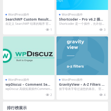
WordPress插件
WordPress插件
SearchWP Custom Results
Shortcoder – Pro v6.2 插件
Order 1.3.9 插件下载
下载
自定义 SearchWP 结果的顺序 官方
Shortcoder 是一个插件，允许创建
链接：点此查看产品详情 Search
自定义短代码并在其中存储 HTM
1
3
W...
L、J...
WordPress插件
WordPress插件
wpDiscuz – Comment Sear
GravityView – A-Z Filters 1.
ch v7.1.5 插件下载
4.2 下载
wpDiscuz 高级拓展插件Comment
按字母表字母过滤您的条目。 官方
Search 。 官方链接 wpD...
链接：点此查看产品详情 Gravity Vi
2
4
ew
排行榜展示