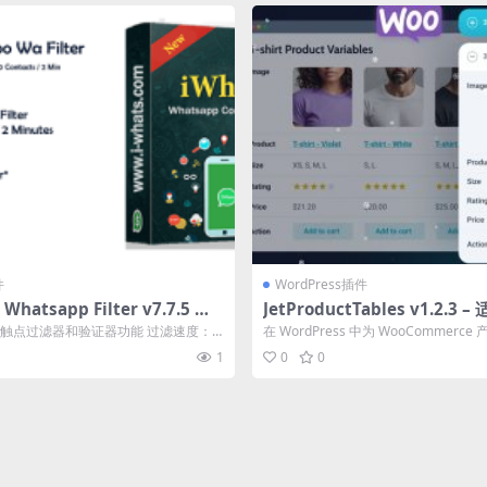
件
WordPress插件
 Whatsapp Filter v7.7.5 应
JetProductTables v1.2.3 
ress 和 Woo 的自定义产品
Turbo触点过滤器和验证器功能 过滤速度：
在 WordPress 中为 WooCommer
载
...
式产品卡片...
1
0
0