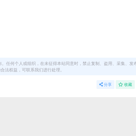
布。任何个人或组织，在未征得本站同意时，禁止复制、盗用、采集、发
的合法权益，可联系我们进行处理。
分享
收藏
能用于参考学习用，请勿直接商用。若由于商用引起版权纠纷，一切
上的容量，若小于网盘提示的容量则是这个原因。这是浏览器下载的b