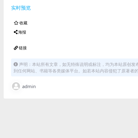
实时预览
收藏
海报
链接
声明：本站所有文章，如无特殊说明或标注，均为本站原创发
到任何网站、书籍等各类媒体平台。如若本站内容侵犯了原著者
admin
免费下载或者VIP会员资源能否直接商用？
本站所有资源版权均属于原作者所有，这里所提供资源均只
用者承担。更多说明请参考 VIP介绍。
提示下载完但解压或打开不了？
最常见的情况是下载不完整: 可对比下载完压缩包的与网盘