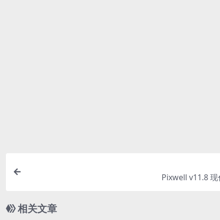
百度网盘软件或迅雷下载。 若排除这种情况，可在对应资源
找不到素材资源介绍文章里的示例图片？
对于会员专享、整站源码、程序插件、网站模板、网页模版
这些相关商业图片需另外购买，且本站不负责(也没有办法)
体下载链接清单。
付款后无法显示下载地址或者无法查看内容？
如果您已经成功付款但是网站没有弹出成功提示，请联系站
购买该资源后，可以退款吗？
源码素材属于虚拟商品，具有可复制性，可传播性，一旦授
的资源
Pixwell v11.
相关文章