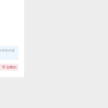
布本站内容
点赞(
0
)
责任均由使
ug，建议用