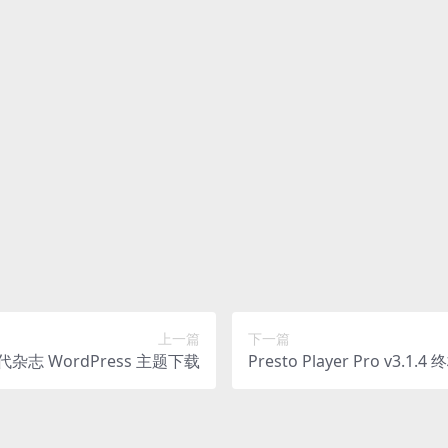
底部留言，或联络我们。
等类型的素材，文章内用于介绍的图片通常并不包含在对应可供下载
找到出处。 同样地一些字体文件也是这种情况，但部分素材会在素材
长提供付款信息为您处理
予，不接受任何形式的退款、换货要求。请您在购买获取之前确认好 
上一篇
下一篇
8 现代杂志 WordPress 主题下载
Presto Player Pro v3