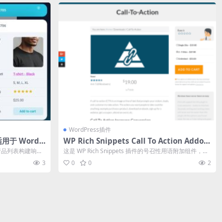
WordPress插件
– 适用于 WordP
WP Rich Snippets Call To Action Addon
卡片信息插件下
1.9.2
ce 产品列表构建响应
这是 WP Rich Snippets 插件的号召性用语附加组件，在
内容下方显示...
3
0
0
2