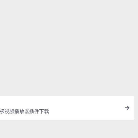
素材包内。
包内有一份字
是您所需要
.1.4 终极视频播放器插件下载