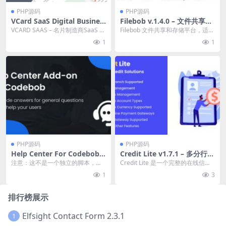
PHP源码
PHP源码
VCard SaaS Digital Busines
Filebob v.1.4.0 – 文件共享与
s Card Builder SaaS – Larav
存储平台下载PHP源码下载
VCARD SAAS – 名片制造商SaaS –
Filebob 文件共享和存储平台，适用
el VCard Saas v14.8.0 数字
Laravel Vcard S...
于单个或多个文件。 您可以通过拖
1
1
名片建造者SaaS源码下载
放或单击...
PHP源码
PHP源码
Help Center For Codebob v
Credit Lite v1.7.1 – 多分行贷
1.0 PHP源码下载
款和储蓄管理系统PHP源码下
注意：这不是一个独立的脚本，这
Credit Lite 是一个完整的在线信贷
载
是 Codebob 破解版 – 单供应...
解决方案，适用于任何类型的金
1
3
融、银行...
排行榜展示
Elfsight Contact Form 2.3.1
1