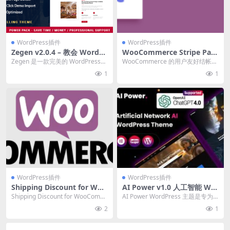
WordPress插件
WordPress插件
Zegen v2.0.4 – 教会 WordPr
WooCommerce Stripe Pay
ess 主题下载
ment Gateway v10.5.3 Stri
Zegen 是一款完美的 WordPress
WooCommerce 的用户友好结帐加
pe支付收款插件下载
主题，专为教会设计。它适用于非
上 Stripe 的安全支付处理——还
1
1
营利...
有...
WordPress插件
WordPress插件
Shipping Discount for Woo
AI Power v1.0 人工智能 Wor
Commerce v5.4.2 [Asana Pl
dPress 主题下载
Shipping Discount for WooComm
AI Power WordPress 主题是专为
ugins]
erce Nulle...
人工神经网络和人工智能相关网站
2
1
设...