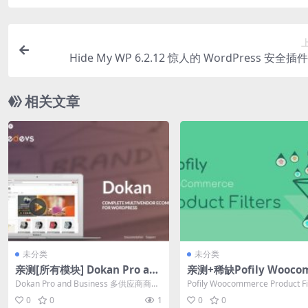
Hide My WP 6.2.12 惊人的 WordPress 安全
相关文章
未分类
未分类
亲测[所有模块] Dokan Pro an
亲测+稀缺Pofily Wooco
d Business v4.3.2 多供应商商
ce Product Filters v.1.2.
Dokan Pro and Business 多供应商商城
Pofily Woocommerce Product Fil
城wordpress插件下载
EO产品过滤器插件下载
插件破解版简介&...
EO产品...
0
0
1
0
0