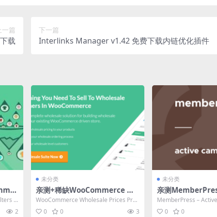
上一篇
下一篇
插件下载
Interlinks Manager v1.42 免费下载内链优化插件
未分类
未分类
mmer
亲测+稀缺WooCommerce Wh
亲测MemberPress
9 – S
olesale Prices Premium v2.
ampaign (Lists V
ters S
WooCommerce Wholesale Prices Pre
MemberPress – Active
0.7 批发价插件破解版下载
1 拓展插件下载
mium 批发价...
s Ver...
2
0
0
3
0
0