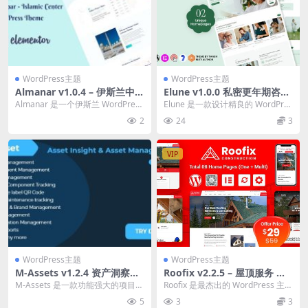
WordPress主题
WordPress主题
Almanar v1.0.4 – 伊斯兰中心
Elune v1.0.0 私密更年期咨询
WordPress 主题下载
WordPress 主题下载
Almanar 是一个伊斯兰 WordPress
Elune 是一款设计精良的 WordPres
主题。这是一个现代、美丽、优
s 主题，专为更年期顾问、女性健
2
24
3
雅...
康...
VIP
WordPress主题
WordPress主题
M-Assets v1.2.4 资产洞察与
Roofix v2.2.5 – 屋顶服务 Wo
资产管理PHP源码下载
rdPress 主题下载
M-Assets 是一款功能强大的项目管
Roofix 是最杰出的 WordPress 主题
理工具，可轻松追踪您的资产。借
之一，其创作背后有一位 Env...
5
3
3
助 M-A...